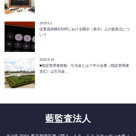
2019.5.1
従業員持株ESOPにおける開示（表示）上の留意点につ
いて
2018.9.16
■指定管理者情報 引当金とは？中小企業（指定管理者
含む）は引当金…
藍監査法人
〒105-0001 東京都港区虎ノ門３－１８－１２ ステュディオ虎ノ