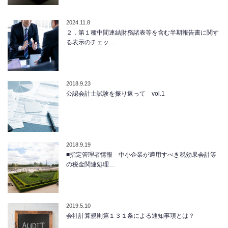
2024.11.8
２．第１種中間連結財務諸表等を含む半期報告書に関す
る表示のチェッ…
2018.9.23
公認会計士試験を振り返って vol.1
2018.9.19
■指定管理者情報 中小企業が適用すべき税効果会計等
の税金関連処理…
2019.5.10
会社計算規則第１３１条による通知事項とは？