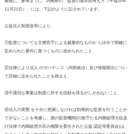
最後に、参考までに、内閣府の「監督の基本的考え方（平成20年
11月21日）」には、下記のように記されています。
公益法人制度改革により、
①監督についても主務官庁による裁量的なものか ら法令で明確に
定められた要件に基づくものに改められたこと、
②法律により法人 のガバナンス（内部統治）及び情報開示につい
て詳細に定められたことを踏まえ、
③不適切な事案は制度に対する信頼を揺るがしかねないこと、
④法人の実態 を十分に把握しなければ効果的な監督を行うことが
できないことを考慮し、国の監督機関(行政庁たる内閣総理大臣及
び法律で内閣総理大臣の権限を委任された公益 認定等委員会)は、