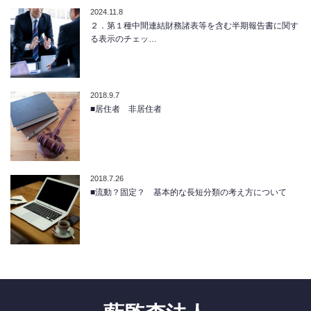
2024.11.8
２．第１種中間連結財務諸表等を含む半期報告書に関す
る表示のチェッ…
2018.9.7
■居住者 非居住者
2018.7.26
■流動？固定？ 基本的な長短分類の考え方について