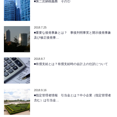
■第二次納税義務 その①
2018.7.25
■重要な後発事象とは？ 事後判明事実と開示後発事象
及び修正後発事…
2018.8.7
■有償支給とは？有償支給時の会計上の仕訳について
2018.9.16
■指定管理者情報 引当金とは？中小企業（指定管理者
含む）は引当金…